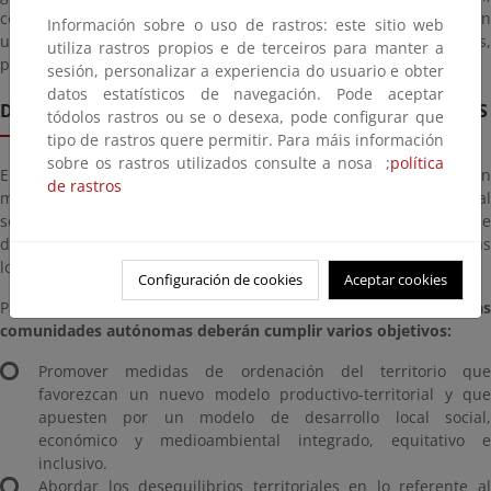
consolidando la cohesión territorial. Hasta 6.721 municipios, con
Información sobre o uso de rastros: este sitio web
una población superior a los nueve millones de habitantes,
utiliza rastros propios e de terceiros para manter a
podrán beneficiarse del Fondo.
sesión, personalizar a experiencia do usuario e obter
datos estatísticos de navegación. Pode aceptar
DINAMIZACIÓN SOCIOECONÓMICA EN LOS TERRITORIOS
tódolos rastros ou se o desexa, pode configurar que
tipo de rastros quere permitir. Para máis información
sobre os rastros utilizados consulte a nosa ;
política
El FCT, dotado en 2025 con 23,1 millones, busca impulsar un
de rastros
modelo territorial policéntrico, fomentando un desarrollo local
social, económico y medioambiental, integrado e inclusivo, que se
desarrolle de forma prevalente en pequeñas y medianas
localidades y ciudades a partir de sus propias potencialidades.
Configuración de cookies
Aceptar cookies
Para poder alcanzar esta meta,
las acciones seleccionadas por la
comunidades autónomas deberán cumplir varios objetivos:
Promover medidas de ordenación del territorio que
favorezcan un nuevo modelo productivo-territorial y que
apuesten por un modelo de desarrollo local social,
económico y medioambiental integrado, equitativo e
inclusivo.
Abordar los desequilibrios territoriales en lo referente al