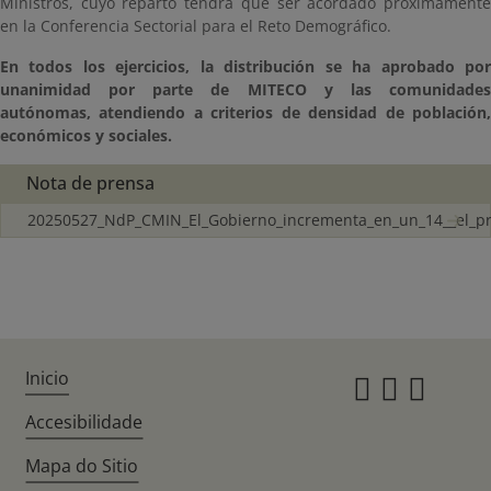
Ministros, cuyo reparto tendrá que ser acordado próximamente
en la Conferencia Sectorial para el Reto Demográfico.
En todos los ejercicios, la distribución se ha aprobado por
unanimidad por parte de MITECO y las comunidades
autónomas, atendiendo a criterios de densidad de población,
económicos y sociales.
Nota de prensa
20250527_NdP_CMIN_El_Gobierno_incrementa_en_un_14__el_p
Inicio
Instagr
Twitte
Fac
Accesibilidade
Mapa do Sitio