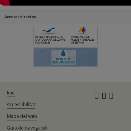
Accesos directos
Inici
Instagr
Twitte
Fac
Accessibilitat
Mapa del web
Guia de navegació