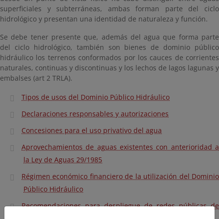
superficiales y subterráneas, ambas forman parte del ciclo
hidrológico y presentan una identidad de naturaleza y función.
Se debe tener presente que, además del agua que forma parte
del ciclo hidrológico, también son bienes de dominio público
hidráulico los terrenos conformados por los cauces de corrientes
naturales, continuas y discontinuas y los lechos de lagos lagunas y
embalses (art 2 TRLA).
Tipos de usos del Dominio Público Hidráulico
Declaraciones responsables y autorizaciones
Concesiones para el uso privativo del agua
Aprovechamientos de aguas existentes con anterioridad a
la Ley de Aguas 29/1985
Régimen económico financiero de la utilización del Dominio
Público Hidráulico
Recomendaciones para despliegue de redes públicas de
comunicaciones electrónicas