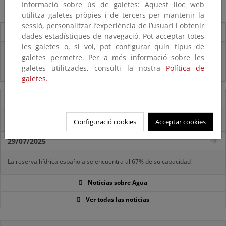
Informació sobre ús de galetes: Aquest lloc web
utilitza galetes pròpies i de tercers per mantenir la
sessió, personalitzar l’experiència de l’usuari i obtenir
Destacados
dades estadístiques de navegació. Pot acceptar totes
les galetes o, si vol, pot configurar quin tipus de
Real Decreto subvenciones adaptación riesgos inundación
galetes permetre. Per a més informació sobre les
galetes utilitzades, consulti la nostra
Política de
Inf. Pública RD medidas gestión riesgo inundación
galetes.
05/08/2025
La reserva hídrica española se encuentra al 65,8% de su capacidad
Configuració cookies
Acceptar cookies
29/07/2025
La reserva hídrica española se encuentra al 67% de su capacidad
Noticias sobre Agua
Ver todas las noticias