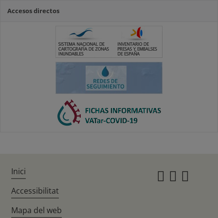
Accesos directos
Inici
Instagr
Twitte
Fac
Accessibilitat
Mapa del web