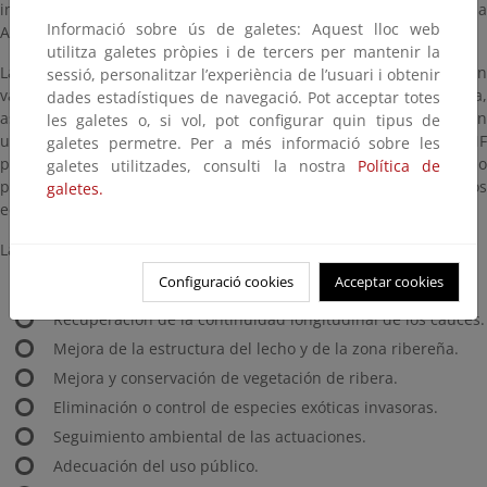
implantación de las medidas que correspondan a la
Informació sobre ús de galetes: Aquest lloc web
Administración General del Estado y sus Organismos de cuenca.
utilitza galetes pròpies i de tercers per mantenir la
La finalidad de estos trabajos es la conservación y la puesta en
sessió, personalitzar l’experiència de l’usuari i obtenir
valor de las Reservas Naturales Fluviales en la cuenca del Segura,
dades estadístiques de navegació. Pot acceptar totes
así como de otros tramos que, sin estar declarados RNF, poseen
les galetes o, si vol, pot configurar quin tipus de
un alto valor que es necesario preservar. Por otro lado, las RNF
galetes permetre. Per a més informació sobre les
por su situación inalterada, constituyen un escenario privilegiado
galetes utilitzades, consulti la nostra
Política de
para valorar los impactos causados por el cambio climático en los
galetes.
ecosistemas fluviales.
Las actuaciones previstas en estos tramos de río son, entre otras:
Configuració cookies
Acceptar cookies
Retirada de residuos.
Recuperación de la continuidad longitudinal de los cauces.
Mejora de la estructura del lecho y de la zona ribereña.
Mejora y conservación de vegetación de ribera.
Eliminación o control de especies exóticas invasoras.
Seguimiento ambiental de las actuaciones.
Adecuación del uso público.