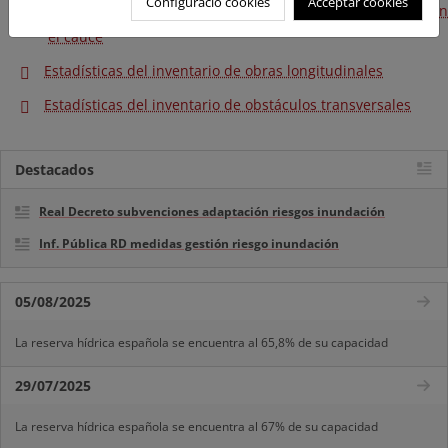
Configuració cookies
Acceptar cookies
Estadísticas de tramos modificados por acciones directas en
el cauce
Estadísticas del inventario de obras longitudinales
Estadísticas del inventario de obstáculos transversales
Destacados
Real Decreto subvenciones adaptación riesgos inundación
Inf. Pública RD medidas gestión riesgo inundación
05/08/2025
La reserva hídrica española se encuentra al 65,8% de su capacidad
29/07/2025
La reserva hídrica española se encuentra al 67% de su capacidad