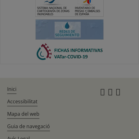
Inici
Instagr
Twitte
Fac
Accessibilitat
Mapa del web
Guia de navegació
Avís Legal