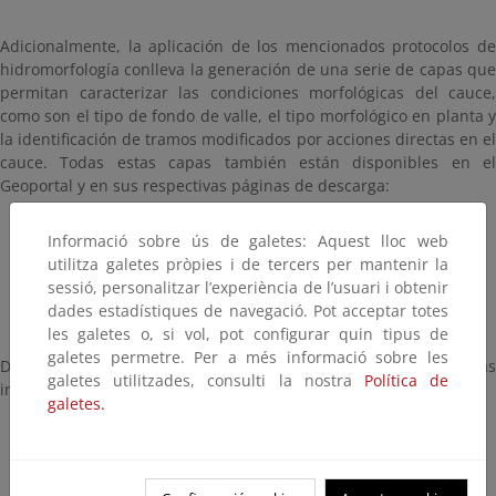
Adicionalmente, la aplicación de los mencionados protocolos de
hidromorfología conlleva la generación de una serie de capas que
permitan caracterizar las condiciones morfológicas del cauce,
como son el tipo de fondo de valle, el tipo morfológico en planta y
la identificación de tramos modificados por acciones directas en el
cauce. Todas estas capas también están disponibles en el
Geoportal y en sus respectivas páginas de descarga:
Tipo de fondo de valle
Informació sobre ús de galetes: Aquest lloc web
utilitza galetes pròpies i de tercers per mantenir la
Tipo morfológico en planta
sessió, personalitzar l’experiència de l’usuari i obtenir
Tramos modificados por acciones directas en el cauce
dades estadístiques de navegació. Pot acceptar totes
les galetes o, si vol, pot configurar quin tipus de
galetes permetre. Per a més informació sobre les
De todas estas capas descritas se pueden consultar respectivas
galetes utilitzades, consulti la nostra
Política de
infografías con estadísticas de interés.
galetes.
Estadísticas de tipo morfológico actual
Estadísticas de tipo de valle