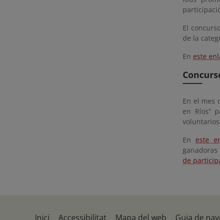
participaci
El concurso
de la categ
En
este en
Concurso
En el mes 
en Ríos” p
voluntarios
En
este e
ganadoras 
de particip
Inici
Accessibilitat
Mapa del web
Guia de nav