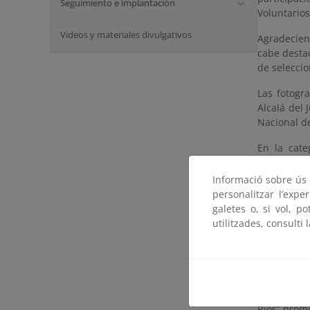
Seguimiento e implantación
Voluntarios
Videos y materiales divulgativos
Agradeciend
cabe destac
de seleccio
Las fotogr
Alcalá del 
Nacional d
En la cate
voluntaria
CRANA en T
Informació sobre ús d
personalitzar l’expe
En este
en
galetes o, si vol, p
pondrá en 
utilitzades, consulti 
categorías.
Concurso
En el mes 
Ríos” prom