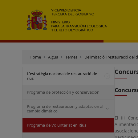
Home
Aigua
Temes
Delimitació i restauració del 
Concurs
L'estratègia nacional de restauració de
rius
Concurso
Programa de protección y conservación
Programa de restauración y adaptación al
cambio climático
El III Con
Alimentaci
Programa de Voluntariat en Rius
asociacion
participaci