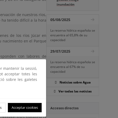
inundación
servación de nuestros ríos,
05/08/2025
ha tenido difícil a la hora
La reserva hídrica española se
enes de los ríos Júcar en
encuentra al 65,8% de su
capacidad
 su nacimiento en el Parque
29/07/2025
rresponden con labores de
 Roja en Bembibre (León),
La reserva hídrica española se
encuentra al 67% de su
s (Valencia).
er mantenir la sessió,
capacidad
ot acceptar totes les
. En breve, el MAGRAMA se
ció sobre les galetes
tal se repartirán en las 2
Noticias sobre Agua
Ver todas las noticias
s
Acceptar cookies
Accesos directos
rograma de Voluntariado en
o (MARM) para fomentar la