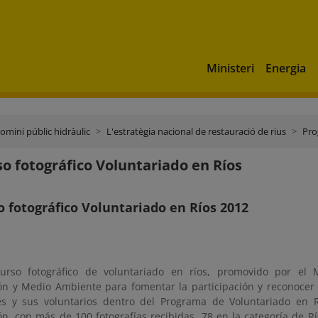
Ministeri
Energia
domini públic hidràulic
L'estratègia nacional de restauració de rius
Pro
o fotográfico Voluntariado en Ríos
 fotográfico Voluntariado en Ríos 2012
curso fotográfico de voluntariado en ríos, promovido por el M
ón y Medio Ambiente para fomentar la participación y reconocer e
es y sus voluntarios dentro del Programa de Voluntariado en R
ón, con más de 100 fotografías recibidas, 78 en la categoría de Rí