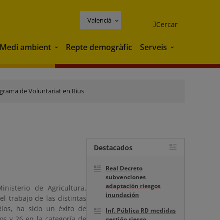
Valencià
Cercar
Medi ambient
Repte demogràfic
Serveis
Medi ambient
Serveis
grama de Voluntariat en Rius
Destacados
Real Decreto
subvenciones
adaptación riesgos
inisterio de Agricultura,
inundación
l trabajo de las distintas
íos, ha sido un éxito de
Inf. Pública RD medidas
os y 26 en la categoría de
gestión riesgo