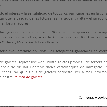
.
o el interes y la sensibilidad de todos los participantes en la con
ar que la calidad de las fotografías ha sido muy alta y el jurado lo 
nar los ganadores.
afías ganadoras en la categoría “Ríos” se corresponden con imág
Júcar, río Boeza en Folgoso de la Ribera (León) y el Río Arazas en
e Ordesa y Monte Perdido en Huesca.
goría “Voluntariado en Ríos”, las fotografías ganadoras se co
do enmarcadas en actuaciones ejecutadas en colaboración con Cruz
afalla (Navarra) y el grupo Scout Fénix 215 de ASDE
, en Higueruela
e galetes: Aquest lloc web utilitza galetes pròpies i de tercers p
riència de l’usuari i obtenir dades estadístiques de navegació. P
lace
se pueden descargar las fotografías ganadoras del concurso
ot configurar quin tipus de galetes permetre. Per a més informa
contacto con los ganadores para enviar los seis premios que en to
la nostra
Política de galetes.
 fotográfico Voluntariado en Ríos 2011
Configuració cookie
de Octubre de 2011 se convocó el “II Concurso de Fotografía del P
ovido por el Ministerio de Medio Ambiente, y Medio Rural y Marin