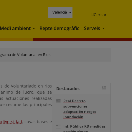
Valencià
Cercar
Medi ambient
Repte demogràfic
Serveis
Medi ambient
Serveis
grama de Voluntariat en Rius
as de Voluntariado en rios
Destacados
n ánimo de lucro, que se
s actuaciones realizadas
Real Decreto
ue resume las principales
subvenciones
adaptación riesgos
inundación
odiversidad
, cuyas bases e
Inf. Pública RD medidas
gestión riesgo