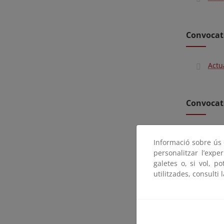
Convocat
Actu
Convocat
Actu
Informació sobre ús d
personalitzar l’expe
galetes o, si vol, p
Convocat
utilitzades, consulti 
Actu