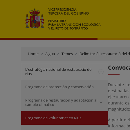
Home
Aigua
Temes
Delimitació i restauració del 
Convoca
L'estratègia nacional de restauració de
rius
Durante los
Programa de protección y conservación
destinada
ejecutaron
Programa de restauración y adaptación al
durante es
cambio climático
magnitudes
Programa de Voluntariat en Rius
A partir de
informació