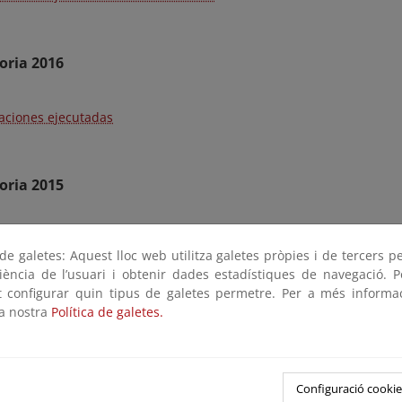
oria 2016
aciones ejecutadas
oria 2015
aciones ejecutadas
e galetes: Aquest lloc web utilitza galetes pròpies i de tercers p
riència de l’usuari i obtenir dades estadístiques de navegació. P
ot configurar quin tipus de galetes permetre. Per a més informa
oria 2014
la nostra
Política de galetes.
aciones ejecutadas
Configuració cookie