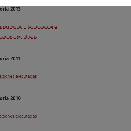
oria 2013
rmación sobre la convocatoria
aciones ejecutadas
oria 2011
aciones ejecutadas
oria 2010
aciones ejecutadas