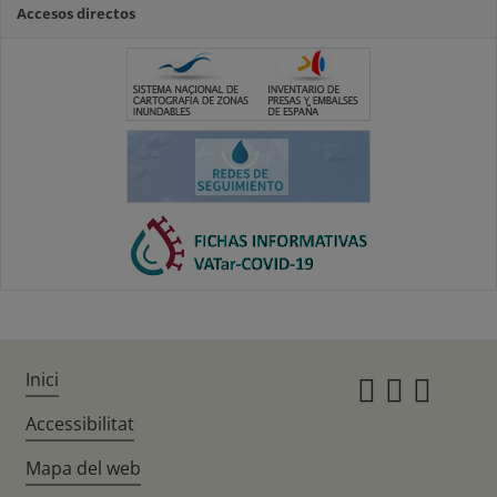
Accesos directos
Inici
Instagr
Twitte
Fac
Accessibilitat
Mapa del web