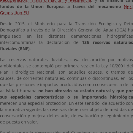
Recuperación, Transformación y Resiliencia
, y
se financia co
fondos de la Unión Europea, a través del mecanismo
Nex
Generation EU
.
Desde 2015, el Ministerio para la Transición Ecológica y Reto
Demográfico a través de la Dirección General del Agua (DGA) ha
impulsado en las distintas demarcaciones hidrográficas
intercomunitarias la declaración de
135 reservas naturale
fluviales (RNF)
.
Las reservas naturales fluviales, cuya declaración por motivos
ambientales se contempló por primera vez en la Ley 10/2001 del
Plan Hidrológico Nacional, son aquellos cauces, o tramos de
cauces, de corrientes naturales, continuas o discontinuas, en los
que las presiones e impactos producidos como consecuencia de la
actividad humana
no han alterado su estado natural y que po
sus especiales características o su importancia hidrológica
merecen una especial protección. En este sentido, de acuerdo con
la normativa vigente, las reservas deben ser objeto de medidas de
conservación y mejora del estado, de evaluación y seguimiento y
de puesta en valor.
En el caso de la demarcación del Guadiana, se han declarado 7