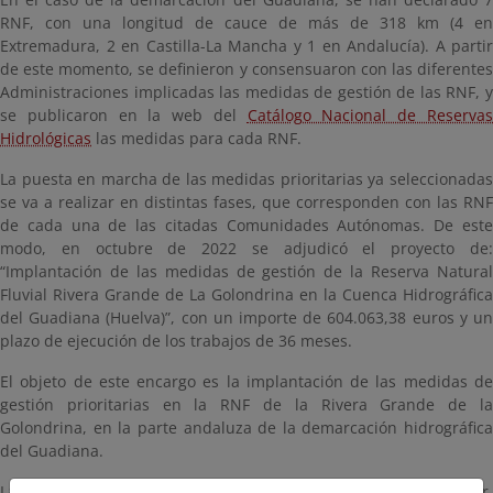
RNF, con una longitud de cauce de más de 318 km (4 en
Extremadura, 2 en Castilla-La Mancha y 1 en Andalucía). A partir
de este momento, se definieron y consensuaron con las diferentes
Administraciones implicadas las medidas de gestión de las RNF, y
se publicaron en la web del
Catálogo Nacional de Reserva
Hidrológicas
las medidas para cada RNF.
La puesta en marcha de las medidas prioritarias ya seleccionadas
se va a realizar en distintas fases, que corresponden con las RNF
de cada una de las citadas Comunidades Autónomas. De este
modo, en octubre de 2022 se adjudicó el proyecto de:
“Implantación de las medidas de gestión de la Reserva Natural
Fluvial Rivera Grande de La Golondrina en la Cuenca Hidrográfica
del Guadiana (Huelva)”, con un importe de 604.063,38 euros y un
plazo de ejecución de los trabajos de 36 meses.
El objeto de este encargo es la implantación de las medidas de
gestión prioritarias en la RNF de la Rivera Grande de la
Golondrina, en la parte andaluza de la demarcación hidrográfica
del Guadiana.
Las actuaciones planteadas en este proyecto se van a realizar,