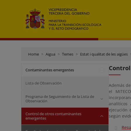
Home
Aigua
Temes
Estat i qualitat de les aigües
Control
Contaminantes emergentes
Lista de Observación
Además del
el MITECO
Programa de Seguimiento de la Lista de
incorpora
Observación
analíticos
ejecución 
Control de otros contaminantes
según evide
emergentes
Resu