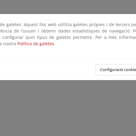
e galetes: Aquest lloc web utilitza galetes pròpies i de tercers p
riència de l’usuari i obtenir dades estadístiques de navegació. P
ot configurar quin tipus de galetes permetre. Per a més informa
la nostra
Política de galetes.
Configuració cookie