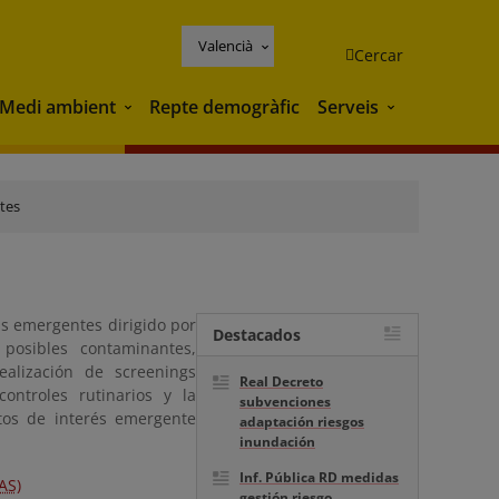
Valencià
Cercar
Medi ambient
Repte demogràfic
Serveis
Medi ambient
Serveis
tes
as emergentes dirigido por
Destacados
posibles contaminantes,
ealización de screenings
Real Decreto
ontroles rutinarios y la
subvenciones
stos de interés emergente
adaptación riesgos
inundación
Inf. Pública RD medidas
AS)
gestión riesgo