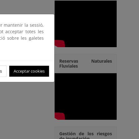
er mantenir la sessió,
ot acceptar totes les
ció sobre les galetes
Reservas Naturales
Fluviales
s
Acceptar cookies
Gestión de los riesgos
de inundación