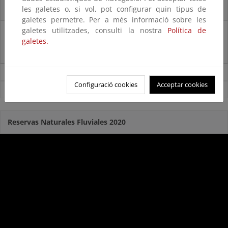
les galetes o, si vol, pot configurar quin tipus de
La reserva hídrica española se encuentra al 65,8% de su capacidad
galetes permetre. Per a més informació sobre les
galetes utilitzades, consulti la nostra
Política de
29/07/2025
galetes.
La reserva hídrica española se encuentra al 67% de su capacidad
Noticias sobre Agua
Configuració cookies
Acceptar cookies
Ver todas las noticias
Reservas Naturales Fluviales 2020