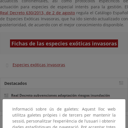
acuáticos continentales, así como protocolos específicos de
actuación para especies de especial interés para la gestión. El
Real Decreto 630/2013, de 2 de agosto
regula el Catálogo Español
de Especies Exóticas Invasoras, que ha ido siendo actualizado con
posterioridad, de acuerdo con el mejor conocimiento disponible.
Fichas de las especies exóticas invasoras
Especies exóticas invasoras
Destacados
Real Decreto subvenciones adaptación riesgos inundación
Inf. Pública RD medidas gestión riesgo inundación
Informació sobre ús de galetes: Aquest lloc web
utilitza galetes pròpies i de tercers per mantenir la
sessió, personalitzar l’experiència de l’usuari i obtenir
05/08/2025
dades estadístiques de navegació. Pot acceptar totes