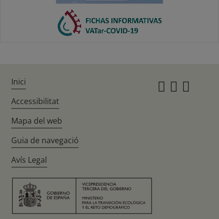
Inici
Instagr
Twitte
Fac
Accessibilitat
Mapa del web
Guia de navegació
Avís Legal