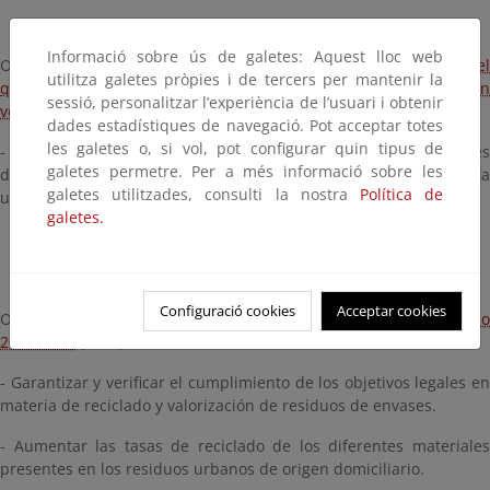
Informació sobre ús de galetes: Aquest lloc web
Objetivos de la
Real Decreto 1481/2001, de 27 de diciembre, por e
utilitza galetes pròpies i de tercers per mantenir la
que se regula la eliminación de residuos mediante depósito en
sessió, personalitzar l’experiència de l’usuari i obtenir
vertedero
:
dades estadístiques de navegació. Pot acceptar totes
les galetes o, si vol, pot configurar quin tipus de
- Reducir los residuos de competencia municipal biodegradables
galetes permetre. Per a més informació sobre les
destinados a vertedero, respecto a los generados en 1995, hasta
galetes utilitzades, consulti la nostra
Política de
un 35%, para el 16/07/2016.
galetes.
Configuració cookies
Acceptar cookies
Objetivos del
Plan Nacional Integrado de Residuos para el períod
2008-2015
(PNIR):
- Garantizar y verificar el cumplimiento de los objetivos legales en
materia de reciclado y valorización de residuos de envases.
- Aumentar las tasas de reciclado de los diferentes materiales
presentes en los residuos urbanos de origen domiciliario.