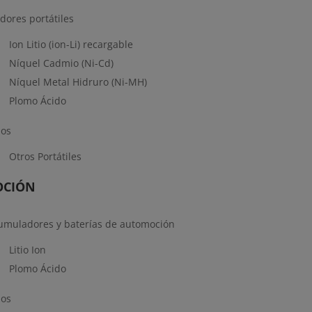
dores portátiles
Ion Litio (ion-Li) recargable
Níquel Cadmio (Ni-Cd)
Níquel Metal Hidruro (Ni-MH)
Plomo Ácido
pos
Otros Portátiles
OCIÓN
acumuladores y baterías de automoción
Litio Ion
Plomo Ácido
pos