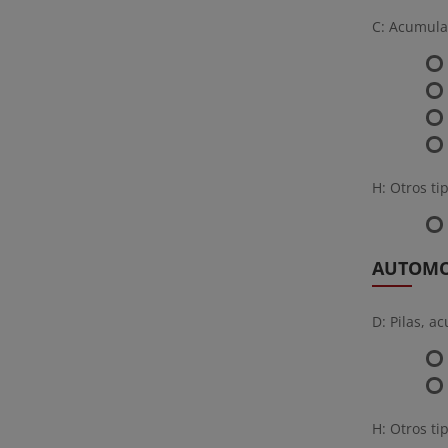
C: Acumula
H: Otros ti
AUTOM
D: Pilas, 
H: Otros ti