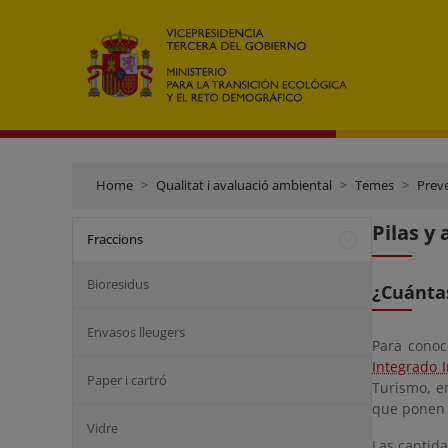
Home
Qualitat i avaluació ambiental
Temes
Preve
Pilas y
Fraccions
Bioresidus
¿Cuántas
Envasos lleugers
Para conoc
Integrado I
Paper i cartró
Turismo, e
que ponen 
Vidre
Las cantida