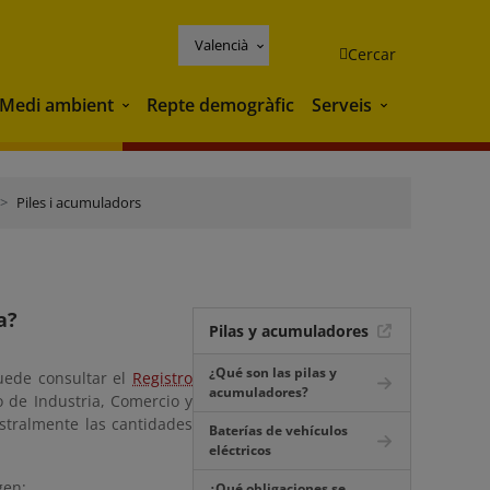
Valencià
Cercar
Medi ambient
Repte demogràfic
Serveis
Medi ambient
Serveis
Piles i acumuladors
a?
Pilas y acumuladores
¿Qué son las pilas y
puede consultar el
Registro
acumuladores?
o de Industria, Comercio y
stralmente las cantidades
Baterías de vehículos
eléctricos
gen:
¿Qué obligaciones se