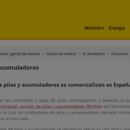
Ministeri
Energia
nció i gestió de residus
Fluxos de residus
R. domèstics
Fraccions
 acumuladores
 pilas y acumuladores se comercializan es Españ
er las cantidades y tipos de pilas, acumuladores y baterías se 
ndustrial, sección de pilas y acumuladores (RII-PYA)
del Ministeri
n el cual los productores de pilas y acumuladores declaran trime
en el mercado.
des de pilas y acumuladores se desglosan según su uso, tipo y ori