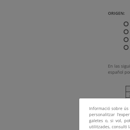
ORIGEN:
En las sigu
español por
Informació sobre ús d
personalitzar l’expe
galetes o, si vol, p
utilitzades, consulti 