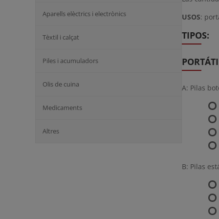
Aparells elèctrics i electrònics
USOS
: por
TIPOS:
Tèxtil i calçat
PORTÁTI
Piles i acumuladors
Olis de cuina
A: Pilas bo
Medicaments
Altres
B: Pilas es