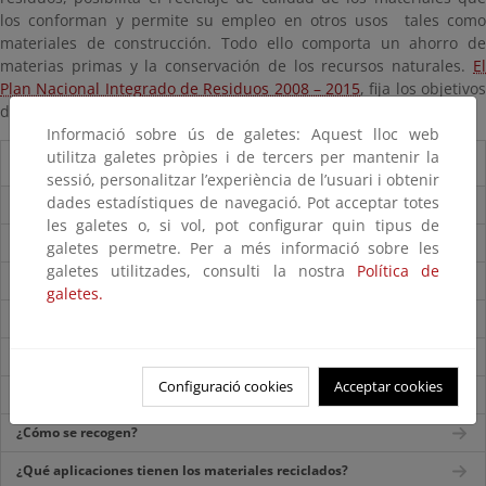
los conforman y permite su empleo en otros usos tales como
materiales de construcción. Todo ello comporta un ahorro de
materias primas y la conservación de los recursos naturales.
El
Plan Nacional Integrado de Residuos 2008 – 2015
, fija los objetivo
de valorización y reciclaje.
Informació sobre ús de galetes: Aquest lloc web
utilitza galetes pròpies i de tercers per mantenir la
Residuos Mineros
sessió, personalitzar l’experiència de l’usuari i obtenir
dades estadístiques de navegació. Pot acceptar totes
¿Qué son los residuos de las industrias extractivas?
les galetes o, si vol, pot configurar quin tipus de
¿Dónde se generan?
galetes permetre. Per a més informació sobre les
galetes utilitzades, consulti la nostra
Política de
¿Qué características tienen?
galetes.
¿Por qué se deben gestionar adecuadamente?
¿Cuál es su ciclo de gestión?
Configuració cookies
Acceptar cookies
¿Cómo se pueden prevenir?
¿Cómo se recogen?
¿Qué aplicaciones tienen los materiales reciclados?