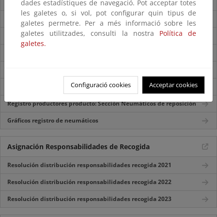
¿Por qué se deben gestionar adecuadamente?
dades estadístiques de navegació. Pot acceptar totes
les galetes o, si vol, pot configurar quin tipus de
¿Cuál es su ciclo de gestión?
galetes permetre. Per a més informació sobre les
galetes utilitzades, consulti la nostra
Política de
¿Cómo se pueden prevenir?
galetes.
¿Cómo se recogen?
¿Cómo se tratan?
Configuració cookies
Acceptar cookies
¿Qué aplicaciones tienen los materiales reciclados?
Registro productores producto: Sección Neumáticos de reposición
Gráficos registro de neumáticos
Asignación Responsabilidades de Recogida
Resolución distribución responsabilidades recogida 2021
Resolución distribución responsabilidades recogida 2022
Resolución distribución responsabilidades recogida 2023