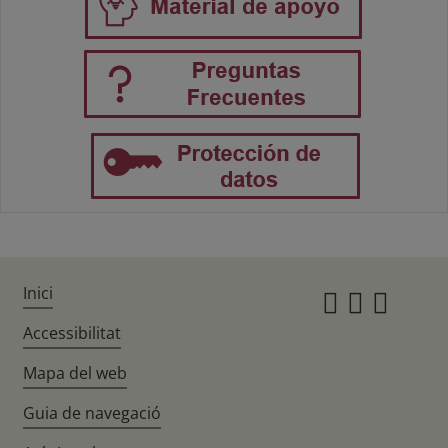
Inici
Instagr
Twitte
Fac
Accessibilitat
Mapa del web
Guia de navegació