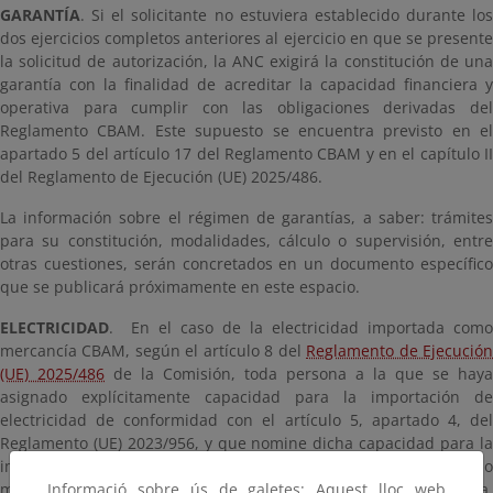
GARANTÍA
. Si el solicitante no estuviera establecido durante los
dos ejercicios completos anteriores al ejercicio en que se presente
la solicitud de autorización, la ANC exigirá la constitución de una
garantía con la finalidad de acreditar la capacidad financiera y
operativa para cumplir con las obligaciones derivadas del
Reglamento CBAM. Este supuesto se encuentra previsto en el
apartado 5 del artículo 17 del Reglamento CBAM y en el capítulo II
del Reglamento de Ejecución (UE) 2025/486.
La información sobre el régimen de garantías, a saber: trámites
para su constitución, modalidades, cálculo o supervisión, entre
otras cuestiones, serán concretados en un documento específico
que se publicará próximamente en este espacio.
ELECTRICIDAD
. En el caso de la electricidad importada como
mercancía CBAM, según el artículo 8 del
Reglamento de Ejecució
(UE) 2025/486
de la Comisión, toda persona a la que se haya
asignado explícitamente capacidad para la importación de
electricidad de conformidad con el artículo 5, apartado 4, del
Reglamento (UE) 2023/956, y que nomine dicha capacidad para la
importación, facilitará a la autoridad competente del Estado
miembro en el que se haya presentado la declaración en aduana,
Informació sobre ús de galetes: Aquest lloc web