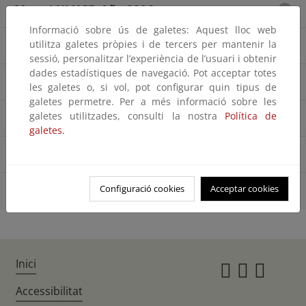
Mapa LULUCF. Año 2006
Informació sobre ús de galetes: Aquest lloc web
utilitza galetes pròpies i de tercers per mantenir la
Mapa LULUCF. Año 2009
sessió, personalitzar l’experiència de l’usuari i obtenir
dades estadístiques de navegació. Pot acceptar totes
Mapa LULUCF. Año 2012
les galetes o, si vol, pot configurar quin tipus de
galetes permetre. Per a més informació sobre les
galetes utilitzades, consulti la nostra
Política de
Mapa LULUCF. Año 2015
galetes.
Mapa LULUCF. Año 2018
Configuració cookies
Acceptar cookies
Mapa LULUCF. Año 2021
Inici
Instagr
Twitte
Fac
Accessibilitat