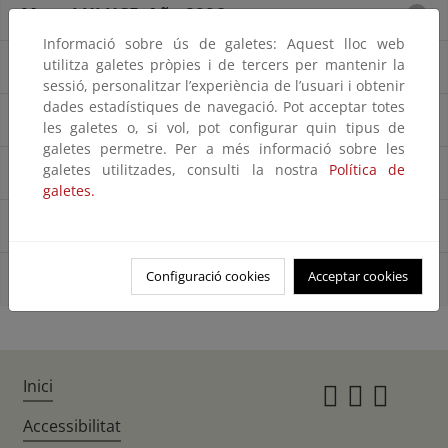
Mapa LULUCF. Año 2006
Informació sobre ús de galetes: Aquest lloc web
utilitza galetes pròpies i de tercers per mantenir la
Mapa LULUCF. Año 2009
sessió, personalitzar l’experiència de l’usuari i obtenir
dades estadístiques de navegació. Pot acceptar totes
Mapa LULUCF. Año 2012
les galetes o, si vol, pot configurar quin tipus de
galetes permetre. Per a més informació sobre les
galetes utilitzades, consulti la nostra
Política de
Mapa LULUCF. Año 2015
galetes.
Mapa LULUCF. Año 2018
Configuració cookies
Acceptar cookies
Mapa LULUCF. Año 2021
Inici
Instagr
Twitte
Fac
Accessibilitat