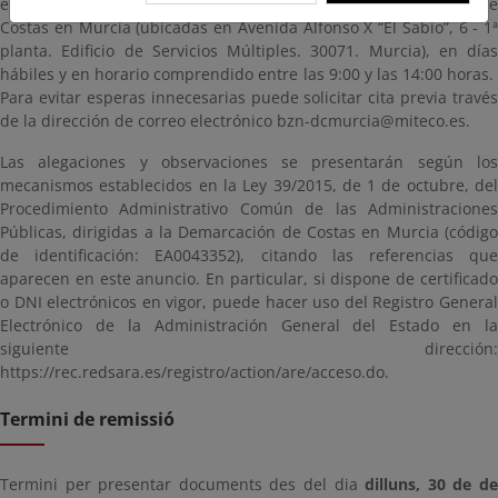
en esta página, así como en las oficinas de esta Demarcación de
Costas en Murcia (ubicadas en Avenida Alfonso X “El Sabio”, 6 - 1ª
planta. Edificio de Servicios Múltiples. 30071. Murcia), en días
hábiles y en horario comprendido entre las 9:00 y las 14:00 horas.
Para evitar esperas innecesarias puede solicitar cita previa través
de la dirección de correo electrónico bzn-dcmurcia@miteco.es.
Las alegaciones y observaciones se presentarán según los
mecanismos establecidos en la Ley 39/2015, de 1 de octubre, del
Procedimiento Administrativo Común de las Administraciones
Públicas, dirigidas a la Demarcación de Costas en Murcia (código
de identificación: EA0043352), citando las referencias que
aparecen en este anuncio. En particular, si dispone de certificado
o DNI electrónicos en vigor, puede hacer uso del Registro General
Electrónico de la Administración General del Estado en la
siguiente dirección:
https://rec.redsara.es/registro/action/are/acceso.do.
Termini de remissió
Termini per presentar documents des del dia
dilluns, 30 de d