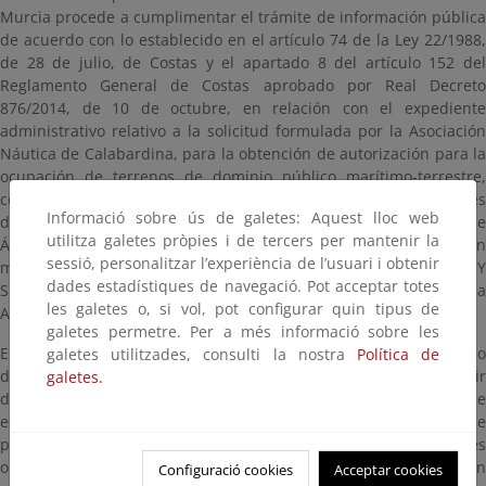
Murcia procede a cumplimentar el trámite de información pública
de acuerdo con lo establecido en el artículo 74 de la Ley 22/1988,
de 28 de julio, de Costas y el apartado 8 del artículo 152 del
Reglamento General de Costas aprobado por Real Decreto
876/2014, de 10 de octubre, en relación con el expediente
administrativo relativo a la solicitud formulada por la Asociación
Náutica de Calabardina, para la obtención de autorización para la
ocupación de terrenos de dominio público marítimo-terrestre,
consistente en la ejecución de un fondeadero para embarcaciones
Informació sobre ús de galetes: Aquest lloc web
deportivas en la Bahía de Calabardina, en el término municipal de
utilitza galetes pròpies i de tercers per mantenir la
Águilas (Murcia), que cuenta con un presupuesto de ejecución
sessió, personalitzar l’experiència de l’usuari i obtenir
material de CIENTO VEINTE MIL CUATROCIENTOS OCHENTA Y
dades estadístiques de navegació. Pot acceptar totes
SIETE EUROS Y CATORCE CENTIMOS (120.487,14 €). Referencia
les galetes o, si vol, pot configurar quin tipus de
AUT02/24/30/0018.
galetes permetre. Per a més informació sobre les
El expediente administrativo estará a disposición del público
galetes utilitzades, consulti la nostra
Política de
durante un plazo de VEINTE (20) DÍAS HÁBILES, contados a partir
galetes.
del día siguiente a aquel en que tenga lugar la publicación de
este anuncio en el Boletín Oficial del Estado, dentro del cual se
pueden consultar y presentar las alegaciones y observaciones
oportunas. La documentación para consultar estará a disposición
Configuració cookies
Acceptar cookies