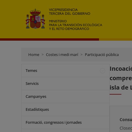
Home
Costes i medi marí
Participació pública
Incoaci
Temes
compren
Servicis
isla de
Campanyes
Estadístiques
Consu
Formació, congressos i jornades
Close