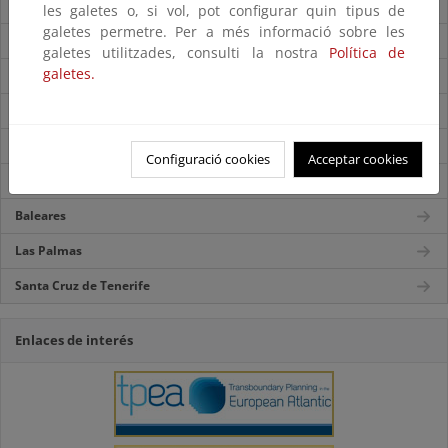
Cádiz
les galetes o, si vol, pot configurar quin tipus de
galetes permetre. Per a més informació sobre les
Castellón
galetes utilitzades, consulti la nostra
Política de
galetes.
Granada
Málaga
Murcia
Configuració cookies
Acceptar cookies
Valencia
Baleares
Las Palmas
Santa Cruz de Tenerife
Enlaces de interés