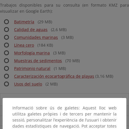
Trabajos disponibles para su consulta (en formato KMZ para
visualizar en Google Earth):
Batimetría
(29 MB)
Calidad de aguas
(2,6 MB)
Comunidades marinas
(3 MB)
Línea cero
(184 KB)
Morfología marina
(3 MB)
Muestras de sedimentos
(70 MB)
Patrimonio natural
(1 MB)
Caracterización ecocartográfica de playas
(3,16 MB)
Usos del suelo
(2 MB)
Ecocartografías por zona
Informació sobre ús de galetes: Aquest lloc web
Alicante
utilitza galetes pròpies i de tercers per mantenir la
sessió, personalitzar l’experiència de l’usuari i obtenir
Almería
dades estadístiques de navegació. Pot acceptar totes