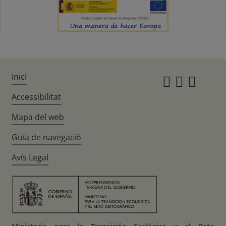
Inici
Instagr
Twitte
Fac
Accessibilitat
Mapa del web
Guia de navegació
Avís Legal