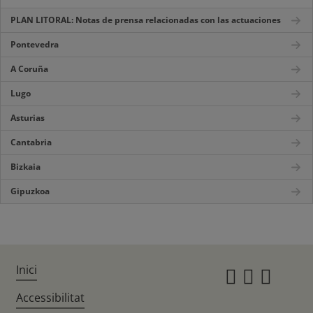
PLAN LITORAL: Notas de prensa relacionadas con las actuaciones
Pontevedra
A Coruña
Lugo
Asturias
Cantabria
Bizkaia
Gipuzkoa
Inici
Instagr
Twitte
Fac
Accessibilitat