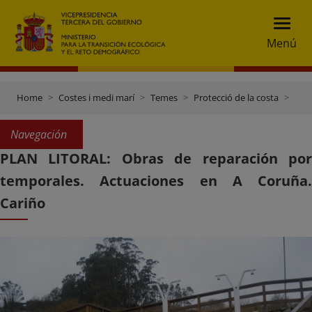
Menú
Home
Costes i medi marí
Temes
Protecció de la costa
Plan Litoral: obras de reparación por temporales
Navegación
PLAN LITORAL: Obras de reparación por
temporales. Actuaciones en A Coruña.
Cariño