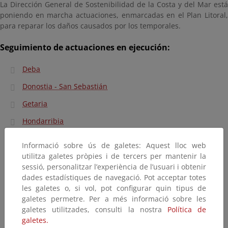
La Dirección General de Sostenibilidad de la Costa y del Mar está
poniendo en marcha actuaciones, enmarcadas en el Plan Litoral,
para reparar los daños causados por los temporales.
Seguimiento de actuaciones en ejecución:
Deba
Donostia - San Sebastián
Getaria
Hondarribia
Mutriku
Informació sobre ús de galetes: Aquest lloc web
Orio
utilitza galetes pròpies i de tercers per mantenir la
sessió, personalitzar l’experiència de l’usuari i obtenir
Zarautz
dades estadístiques de navegació. Pot acceptar totes
les galetes o, si vol, pot configurar quin tipus de
Zarautz - Getaria
galetes permetre. Per a més informació sobre les
Zumaia
galetes utilitzades, consulti la nostra
Política de
galetes.