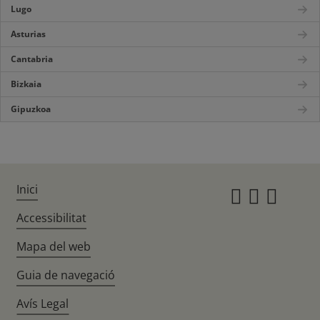
Lugo
Asturias
Cantabria
Bizkaia
Gipuzkoa
Inici
Instagr
Twitte
Fac
Accessibilitat
Mapa del web
Guia de navegació
Avís Legal