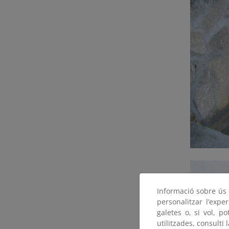
Informació sobre ús d
personalitzar l’expe
galetes o, si vol, p
utilitzades, consulti 