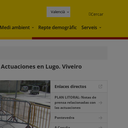
Valencià
Cercar
Medi ambient
Repte demogràfic
Serveis
Medi ambient
Serveis
Actuaciones en Lugo. Viveiro
Enlaces directos
PLAN LITORAL: Notas de
prensa relacionadas con
las actuaciones
Pontevedra
A Coruña