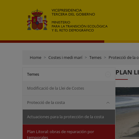
Home
Costes i medi marí
Temes
Protecció de la 
PLAN LI
Temes
Modificació de la Llei de Costes
Protecció de la costa
Actuaciones para la protección de la costa
Plan Litoral: obras de reparación por
temporales