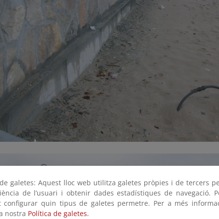
e galetes: Aquest lloc web utilitza galetes pròpies i de tercers p
riència de l’usuari i obtenir dades estadístiques de navegació. P
ot configurar quin tipus de galetes permetre. Per a més informa
la nostra
Política de galetes.