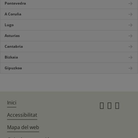
Pontevedra
A Coruña
Lugo
Asturias
Cantabria
Bizkaia
Gipuzkoa
Inici
Instagr
Twitte
Fac
Accessibilitat
Mapa del web