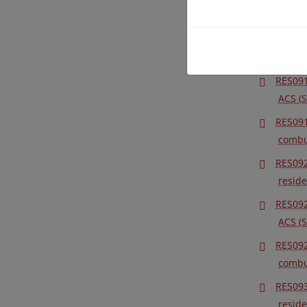
combus
RES091
reside
RES091
ACS (
RES091
combus
RES092
reside
RES092
ACS (
RES092
combus
RES093
reside