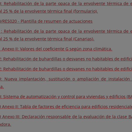
: Rehabilitación de la parte opaca de la envolvente térmica de ed
al 25 % de la envolvente térmica final (formulario).
/RES020 - Plantilla de resumen de actuaciones
: Rehabilitación de la parte opaca de la envolvente térmica de ed
al 25 % de la envolvente térmica final (Canarias).
 Anexo II: Valores del coeficiente G según zona climática.
: Rehabilitación de buhardillas o desvanes no habitables de edifici
: Rehabilitación de buhardillas o desvanes no habitables de edifici
: Nueva implantación, sustitución o ampliación de instalación 
a.
: Sistema de automatización y control para viviendas y edificios (B
Anexo II: Tabla de factores de eficiencia para edificios residencial
 Anexo III: Declaración responsable de la evaluación de la clase
adora.