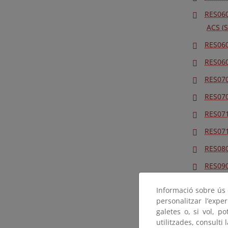
RES060
ACS (
RES060
RES060
RES070
RES070
RES071
RES071
RES080
RES090
reside
Informació sobre ús d
RES090
personalitzar l’expe
ACS (
galetes o, si vol, p
utilitzades, consulti 
RES090