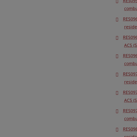
RES095
combus
RES096
reside
RES096
ACS (
RES096
combus
RES097
reside
RES097
ACS (
RES097
combus
RES098
reside