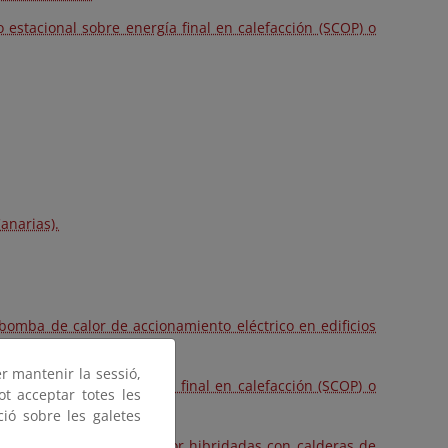
 estacional sobre energía final en calefacción (SCOP) o
anarias).
omba de calor de accionamiento eléctrico en edificios
er mantenir la sessió,
 estacional sobre energía final en calefacción (SCOP) o
ot acceptar totes les
ció sobre les galetes
ralela para bombas de calor hibridadas con calderas de