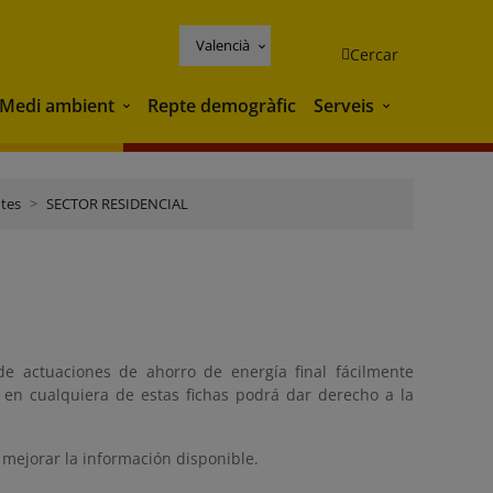
Valencià
Cercar
Medi ambient
Repte demogràfic
Serveis
Medi ambient
Serveis
ntes
SECTOR RESIDENCIAL
de actuaciones de ahorro de energía final fácilmente
a en cualquiera de estas fichas podrá dar derecho a la
 mejorar la información disponible.