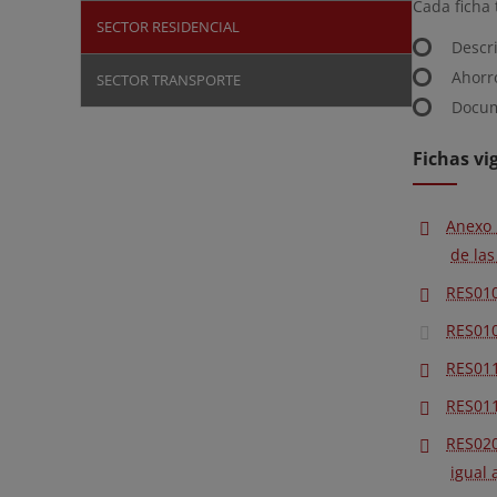
Cada ficha 
SECTOR RESIDENCIAL
Descri
Ahorr
SECTOR TRANSPORTE
Docum
Fichas vi
Anexo 
de las
RES010
RES010
RES011
RES011
RES020
igual 