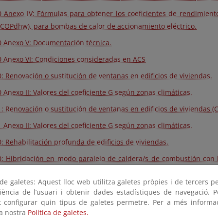
 Anexo IV: Fórmulas para obtener los coeficientes de rendimiento
SCOPdhw), para bombas de calor de accionamiento eléctrico.
 Anexo V: Documentación técnica.
 Anexo VI: Condiciones consideradas en ACS
: Renovación o sustitución de ventanas en edificios de viviendas.
 Anexo II: Valores del coeficiente G según zonas climáticas.
: Renovación o sustitución de ventanas en edificios de viviendas (C
 Anexo II: Valores del coeficiente G según zonas climáticas.
: Rehabilitación profunda de edificios de viviendas.
: Hibridación en modo paralelo de caldera/s de combustión con b
nciales ubicados en la zona climática A3 o A4.
e galetes: Aquest lloc web utilitza galetes pròpies i de tercers p
 Anexo II: Fórmulas para obtener los coeficientes de rendimiento
riència de l’usuari i obtenir dades estadístiques de navegació. P
SCOPdhw), para bombas de calor de accionamiento eléctrico.
ot configurar quin tipus de galetes permetre. Per a més informa
la nostra
Política de galetes.
 Anexo III: Tabla de coeficientes de cobertura por bivalencia pa