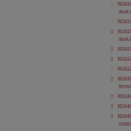
RES020
igual 
RES010
RES021
igual 
RES021
RES022
RES022
RES030
térmic
RES040
RES040 
RES040
instal