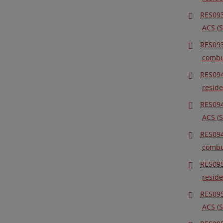
RES093
ACS (
RES093
combus
RES094
reside
RES094
ACS (
RES094
combus
RES095
reside
RES095
ACS (