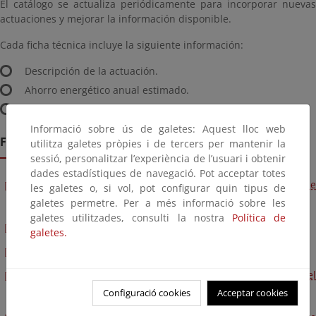
El catálogo se actualiza periódicamente para incorporar nuevas
actuaciones y mejorar la información disponible.
Cada ficha técnica incluye la siguiente información:
Descripción de la actuación.
Ahorro energético anual estimado.
Documentación necesaria para obtener los CAE.
Informació sobre ús de galetes: Aquest lloc web
Fichas vigentes
utilitza galetes pròpies i de tercers per mantenir la
sessió, personalitzar l’experiència de l’usuari i obtenir
dades estadístiques de navegació. Pot acceptar totes
Anexo I: Declaración Responsable relativo a la solicitud de
les galetes o, si vol, pot configurar quin tipus de
galetes permetre. Per a més informació sobre les
ayudas públicas (común para todas las fichas del sector).
galetes utilitzades, consulti la nostra
Política de
AGR010: Pantallas térmicas en invernaderos.
galetes.
AGR010: Anexo II Determinación de la temperatura interior
AGR010: Anexo III Declaración responsable del valor del
Configuració cookies
Acceptar cookies
coeficiente global de pérdidas de calor.