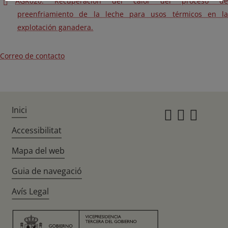
AGR020: Recuperación del calor del proceso de
preenfriamiento de la leche para usos térmicos en la
explotación ganadera.
Correo de contacto
Inici
Instagr
Twitte
Fac
Accessibilitat
Mapa del web
Guia de navegació
Avís Legal