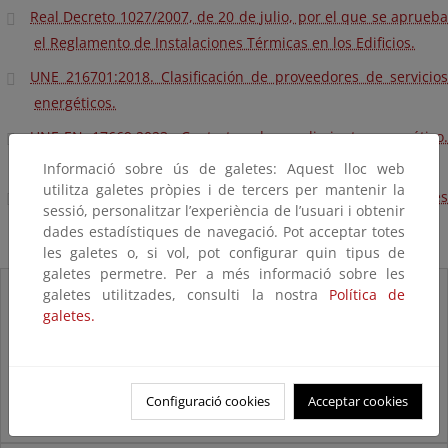
Real Decreto 1027/2007, de 20 de julio, por el que se aprueba
el Reglamento de Instalaciones Térmicas en los Edificios.
UNE 216701:2018. Clasificación de proveedores de servicios
energéticos.
UNE-EN 17669:2023. Contratos de rendimiento energético.
Requisitos mínimos.
Informació sobre ús de galetes: Aquest lloc web
utilitza galetes pròpies i de tercers per mantenir la
UNE-EN 17463:2022. Evaluación de las inversiones
sessió, personalitzar l’experiència de l’usuari i obtenir
relacionadas con la energía (VALERI).
dades estadístiques de navegació. Pot acceptar totes
les galetes o, si vol, pot configurar quin tipus de
galetes permetre. Per a més informació sobre les
Proveedor de
galetes utilitzades, consulti la nostra
Política de
servicios
galetes.
energéticos
Configuració cookies
Acceptar cookies