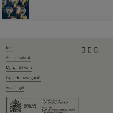
Inici
Instagr
Twitte
Fac
Accessibilitat
Mapa del web
Guia de navegació
Avís Legal