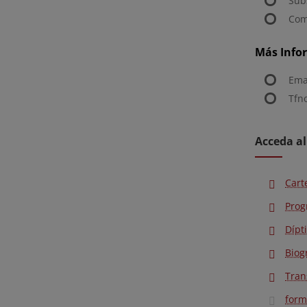
Sub
Com
Más Info
Ema
Tfn
Acceda al
Cart
Pro
Dípt
Biog
Tran
form