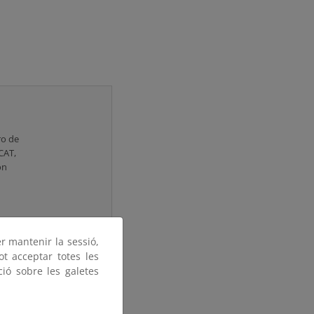
ro de
CAT,
ón
er mantenir la sessió,
ot acceptar totes les
ció sobre les galetes