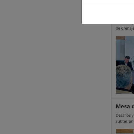
Mesa d
Desafíos y
de drenaj
Mesa d
Desafíos 
subterrán