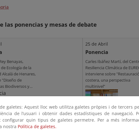
oria
e las ponencias y mesas de debate
l
25 de Abril
a
Ponencia
 Rey Benayas,
Carles Ibáñez Martí, del Cent
 de Ecología de la
Resiliencia Climática de EURE
 Alcalá de Henares,
interviene sobre "Restauraci
e "Diseño de
costera, una perspectiva
as Biodiversos y
multinivel”
s"
e galetes: Aquest lloc web utilitza galetes pròpies i de tercers p
riència de l’usuari i obtenir dades estadístiques de navegació. P
ot configurar quin tipus de galetes permetre. Per a més informa
la nostra
Política de galetes.