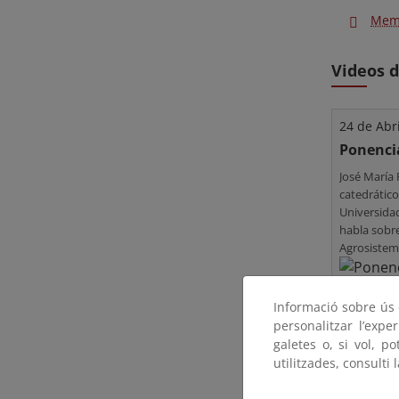
Mem
Videos d
24 de Abri
Ponenci
José María
catedrático
Universidad
habla sobr
Agrosistem
Funcionale
Informació sobre ús d
personalitzar l’expe
galetes o, si vol, p
utilitzades, consulti 