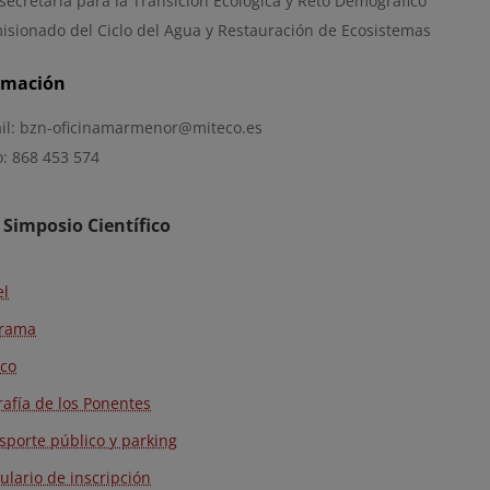
secretaría para la Transición Ecológica y Reto Demográfico
isionado del Ciclo del Agua y Restauración de Ecosistemas
rmación
il: bzn-oficinamarmenor@miteco.es
o: 868 453 574
 Simposio Científico
el
grama
ico
rafía de los Ponentes
sporte público y parking
ulario de inscripción