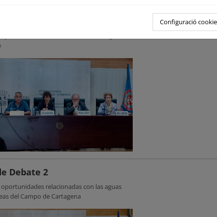
e Debate 1
Configuració cookie
 oportunidades de la cuenca vertiente y su red
e
e Debate 2
y oportunidades relacionadas con las aguas
eas del Campo de Cartagena