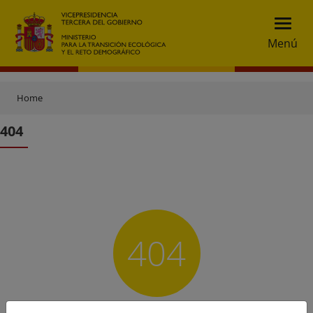
Menú
Home
404
404