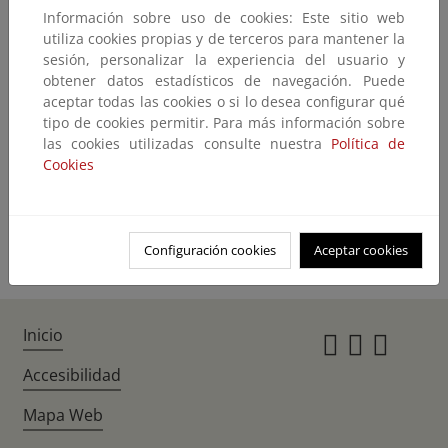
Información sobre uso de cookies: Este sitio web
No encontramos lo que nos pide
utiliza cookies propias y de terceros para mantener la
sesión, personalizar la experiencia del usuario y
El contenido que ha solicitado no existe o no está disponible en este
obtener datos estadísticos de navegación. Puede
momento.
aceptar todas las cookies o si lo desea configurar qué
Quizás pueda encontrarlo con el buscador
tipo de cookies permitir. Para más información sobre
las cookies utilizadas consulte nuestra
Política de
Cookies
Volver atrás
Ir a la home
Configuración cookies
Aceptar cookies
Inicio
Instagr
Twitte
Fac
Accesibilidad
Mapa Web