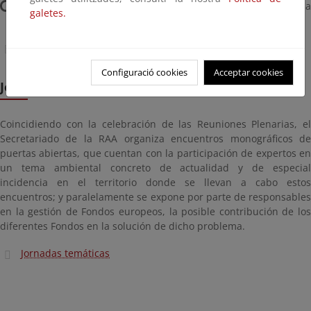
Jornada sobre integración y seguimiento ambiental en la
galetes.
Política de Cohesión 2014-2020
Jornadas formativas de los Grupos de Trabajo
Configuració cookies
Acceptar cookies
Jornadas temáticas
Coincidiendo con la celebración de las Reuniones Plenarias, el
Secretariado de la RAA organiza encuentros monográficos de
puertas abiertas, que cuentan con la participación de expertos en
un tema ambiental concreto de actualidad y de especial
incidencia en el territorio donde se llevan a cabo estos
encuentros; y paralelamente se expone por parte de responsables
en la gestión de Fondos europeos, la posible contribución de los
diferentes Fondos en la solución de dicho problema.
Jornadas temáticas