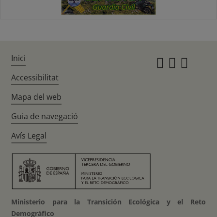
Inici
Instagr
Twitte
Fac
Accessibilitat
Mapa del web
Guia de navegació
Avís Legal
Ministerio para la Transición Ecológica y el Reto
Demográfico