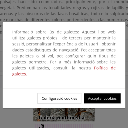
paisajes han sido colonizados, principalmente, por el mundo
vegetal. Predominan las tonalidades negras y rojizas de lapillis y
arenas y las obscuras de las lavas basálticas, todo ello salpicado
de manchas de diferentes colores pertenecientes a las numerosas
especies liquénicas. No se puede olvidar su riqueza biológica y el
gran número de endemismos vegetales y animales.
Informació sobre ús de galetes: Aquest lloc web
utilitza galetes pròpies i de tercers per mantenir la
sessió, personalitzar l’experiència de l’usuari i obtenir
Información del Parque
dades estadístiques de navegació. Pot acceptar totes
les galetes o, si vol, pot configurar quin tipus de
Usos compatibles
galetes permetre. Per a més informació sobre les
Sistema de gestión ambiental
galetes utilitzades, consulti la nostra
Política de
galetes.
Accesos Directos
Configuració cookies
Acceptar cookies