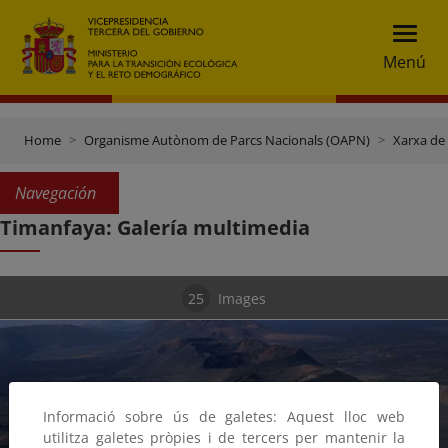
Menú
Home
Organisme Autònom de Parcs Nacionals (OAPN)
Xarxa de
Navegación
Timanfaya: Galería multimedia
25
Images
Informació sobre ús de galetes: Aquest lloc web
utilitza galetes pròpies i de tercers per mantenir la