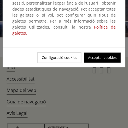
sessió, personalitzar l’experiència de l’usuari i obtenir
dades estadístiques de navegació. Pot acceptar totes
1/25
les galetes o, si vol, pot configurar quin tipus de
galetes permetre. Per a més informació sobre les
galetes utilitzades, consulti la nostra
Política de
galetes.
Configuració cookies
Acceptar cookies
Inici
Instagr
Twitte
Fac
Accessibilitat
Mapa del web
Guia de navegació
Avís Legal