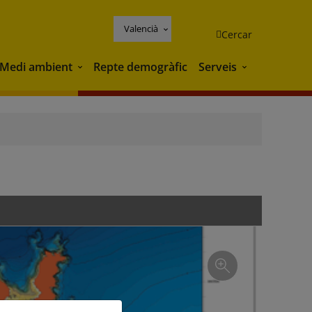
Valencià
Cercar
Medi ambient
Repte demogràfic
Serveis
Medi ambient
Serveis