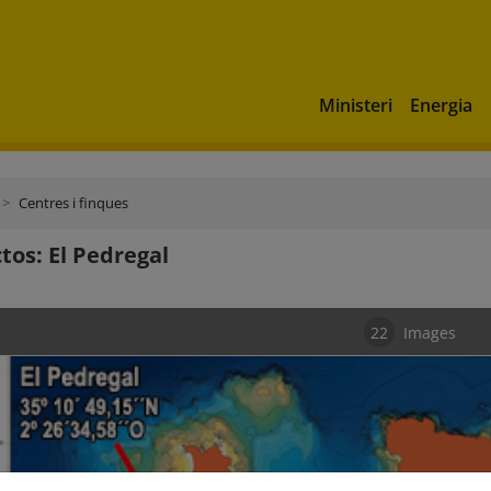
Ministeri
Energia
Centres i finques
tos: El Pedregal
22
Images