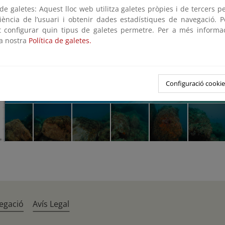
e galetes: Aquest lloc web utilitza galetes pròpies i de tercers p
riència de l’usuari i obtenir dades estadístiques de navegació. P
ot configurar quin tipus de galetes permetre. Per a més informa
la nostra
Política de galetes.
Configuració cookie
egació
Avís Legal