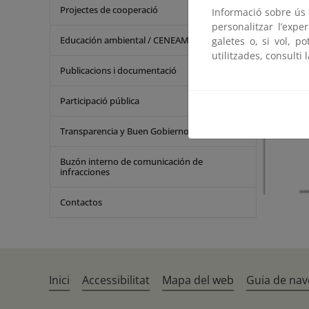
Projectes de cooperació
Informació sobre ús d
personalitzar l’expe
Educación ambiental / CENEAM
galetes o, si vol, p
utilitzades, consulti 
Publicacions i documentació
Participació pública
Transparencia y Buen Gobierno
Buzón interno de comunicación de
infracciones
Contactos
Inici
Accessibilitat
Mapa del web
Guia de nav