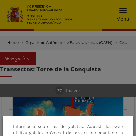
Menú
Home
Organisme Autònom de Parcs Nacionals (OAPN)
Centres i finques
Navegación
Transectos: Torre de la Conquista
37
Images
Informació sobre ús de galetes: Aquest lloc web
utilitza galetes pròpies i de tercers per mantenir la