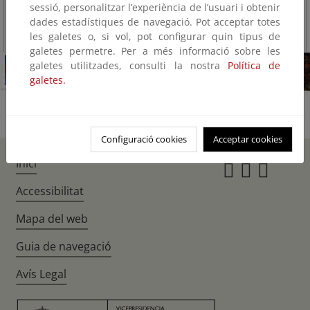
sessió, personalitzar l’experiència de l’usuari i obtenir
dades estadístiques de navegació. Pot acceptar totes
1/37
les galetes o, si vol, pot configurar quin tipus de
galetes permetre. Per a més informació sobre les
galetes utilitzades, consulti la nostra
Política de
galetes.
Configuració cookies
Acceptar cookies
Inici
Instagr
Twitte
Fac
Accessibilitat
Mapa del web
Guia de navegació
Avís Legal