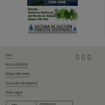
Inici
Instagr
Twitte
Fac
Accessibilitat
Mapa del web
Guia de navegació
Avís Legal