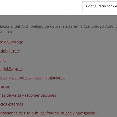
Configuració cookie
Nacional del Archipiélago de Cabrera está en la Comunidad Autóno
allorca.
eto del Parque
 del Parque
sos
 del Parque
ros de visitantes y otras instalaciones
rarios
as de visita y recomendaciones
icios externos
rizaciones de uso público (fondeo, buceo y navegación)