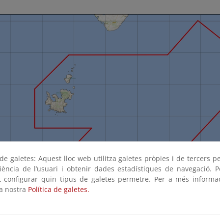
e galetes: Aquest lloc web utilitza galetes pròpies i de tercers p
riència de l’usuari i obtenir dades estadístiques de navegació. P
ot configurar quin tipus de galetes permetre. Per a més informa
la nostra
Política de galetes.