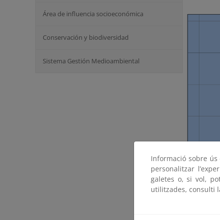
Área de influencia socioeconómica
Conservación y biodiversidad
Sistema Gestión Medioambiental
Informació sobre ús d
personalitzar l’expe
galetes o, si vol, p
utilitzades, consulti 