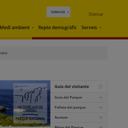
Valencià
Cercar
Medi ambient
Repte demogràfic
Serveis
Medi ambient
Serveis
brera
Guía del visitante
Guía del Parque
Folleto del parque
Accesos
Mapa del Parque