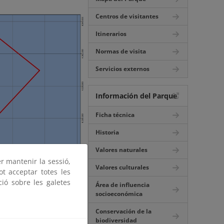
Centros de visitantes
Itinerarios
Normas de visita
Servicios externos
Información del Parque
Ficha técnica
Historia
Valores naturales
er mantenir la sessió,
Valores culturales
ot acceptar totes les
ció sobre les galetes
Área de influencia
socioeconómica
Conservación de la
biodiversidad