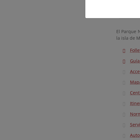
El Parque 
la isla de M
Foll
Guía
Acce
Mapa
Cent
Itine
Norm
Serv
Auto