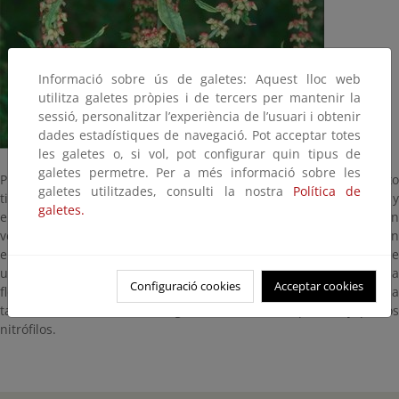
Informació sobre ús de galetes: Aquest lloc web
utilitza galetes pròpies i de tercers per mantenir la
sessió, personalitzar l’experiència de l’usuari i obtenir
dades estadístiques de navegació. Pot acceptar totes
les galetes o, si vol, pot configurar quin tipus de
galetes permetre. Per a més informació sobre les
Planta herbácea de la familia de las poligonáceas. Con un fruto
galetes utilitzades, consulti la nostra
Política de
tipo nuez muy nutritivo. Tallo derecho con hojas alternas y
galetes.
envainadoras y flores pequeñas, verdosas y dispuestas en
verticilos. Son características sus hojas basales, que se disponen
en forma de roseta y tienen un contorno que recuerda la forma de
una guitarra, estas hojas desaparecen en el momento de la
Configuració cookies
Acceptar cookies
floración y fructificación. Las hojas caulinares no tienen esta forma
tan marcada. Crece en márgenes de caminos, prados y pastos
nitrófilos.