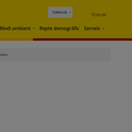
Valencià
Cercar
Medi ambient
Repte demogràfic
Serveis
Medi ambient
Serveis
brera