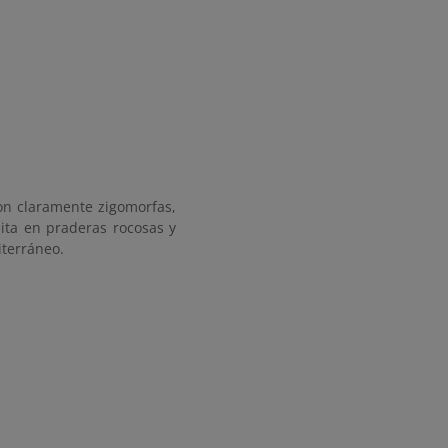
son claramente zigomorfas,
bita en praderas rocosas y
iterráneo.