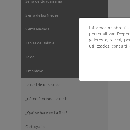
Serra de Guadarrama
Sierra de las Nieves
Informació sobre ús d
Sierra Nevada
personalitzar l’expe
galetes o, si vol, p
Tablas de Daimiel
utilitzades, consulti 
Teide
Timanfaya
La Red de un vistazo
¿Cómo funciona La Red?
¿Qué se hace en La Red?
Cartografia