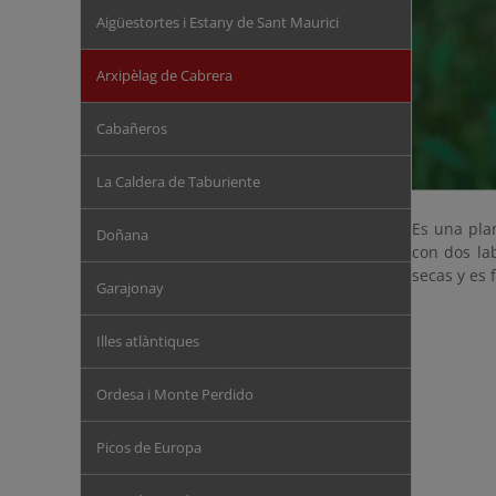
Aigüestortes i Estany de Sant Maurici
Arxipèlag de Cabrera
Cabañeros
La Caldera de Taburiente
Es una plan
Doñana
con dos lab
secas y es 
Garajonay
Illes atlàntiques
Ordesa i Monte Perdido
Picos de Europa