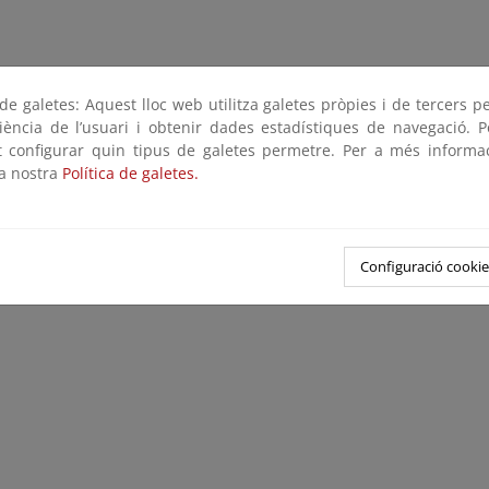
e galetes: Aquest lloc web utilitza galetes pròpies i de tercers p
riència de l’usuari i obtenir dades estadístiques de navegació. P
ot configurar quin tipus de galetes permetre. Per a més informa
la nostra
Política de galetes.
Configuració cookie