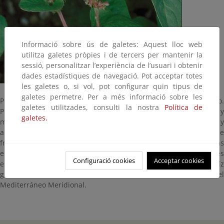
Informació sobre ús de galetes: Aquest lloc web
utilitza galetes pròpies i de tercers per mantenir la
sessió, personalitzar l’experiència de l’usuari i obtenir
dades estadístiques de navegació. Pot acceptar totes
les galetes o, si vol, pot configurar quin tipus de
galetes permetre. Per a més informació sobre les
Planta anual que florece entre los meses de febrero y mayo.
galetes utilitzades, consulti la nostra
Política de
Puede alcanzar los 60 cm de altura. Sus flores femeninas y
galetes.
masculinas se diferencian, las femeninas son pequeñas y
apelotonadas, protegidas por unas hojas que en el periodo de
fructificación desarrollan espinas. Las masculinas las
encontramos en grupos más sueltos. Sus frutos tienen tres
Configuració cookies
Acceptar cookies
espinas bastante pinchudas. Es una hierba perenne con una raíz
gruesa en forma de nabo. Habita en las cotas arenosas del
Mediterráneo Meridional.