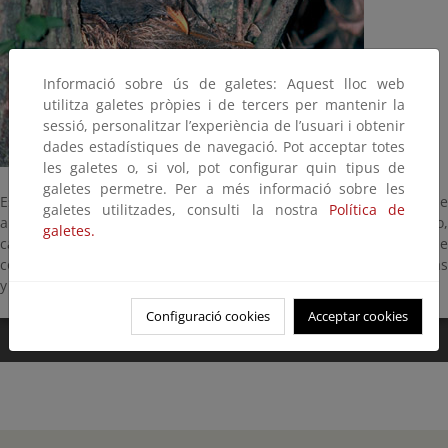
Informació sobre ús de galetes: Aquest lloc web
utilitza galetes pròpies i de tercers per mantenir la
sessió, personalitzar l’experiència de l’usuari i obtenir
dades estadístiques de navegació. Pot acceptar totes
les galetes o, si vol, pot configurar quin tipus de
galetes permetre. Per a més informació sobre les
Es un ave de tamaño medio, mide unos 25 centímetros y se
galetes utilitzades, consulti la nostra
Política de
alimenta de bayas y frutas, insectos y larvas de todo tipo,
galetes.
caracoles y lombrices. Cría de marzo a julio en nidos que
construye en matorrales y árboles. Es una subespecie de Canarias
y Madeira.
Configuració cookies
Acceptar cookies
0:00
/
0:04