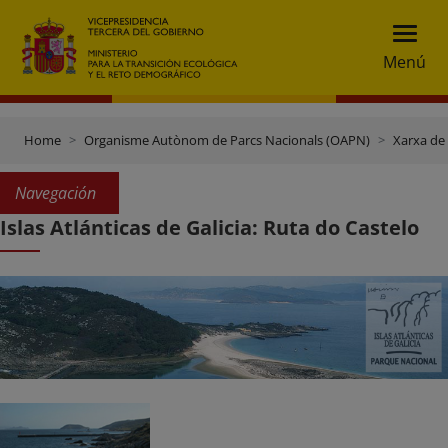
Menú
Home
Organisme Autònom de Parcs Nacionals (OAPN)
Xarxa de
Navegación
Islas Atlánticas de Galicia: Ruta do Castelo