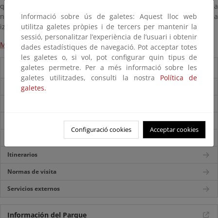
que gustan disfrutar de una buena sombra y el silencio de la
Informació sobre ús de galetes: Aquest lloc web
naturaleza. De ahí saldremos a la pista de Melide que hacia la
utilitza galetes pròpies i de tercers per mantenir la
izquierda nos conduce de nuevo al pueblo.
sessió, personalitzar l’experiència de l’usuari i obtenir
Mapa de los itinerarios de Ons
dades estadístiques de navegació. Pot acceptar totes
les galetes o, si vol, pot configurar quin tipus de
galetes permetre. Per a més informació sobre les
Guía del visitante
galetes utilitzades, consulti la nostra
Política de
Folleto del parque
galetes.
Accesos
Mapa del Parque
Configuració cookies
Acceptar cookies
Centros de visitantes
Itinerarios
Normas de visita
Servicios externos
Información del Parque