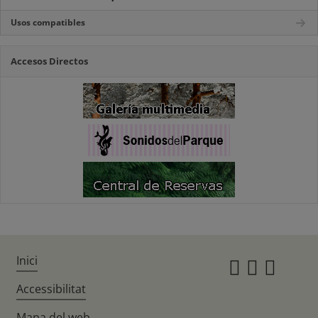
Usos compatibles
Accesos Directos
Inici
Instagr
Twitte
Fac
Accessibilitat
Mapa del web