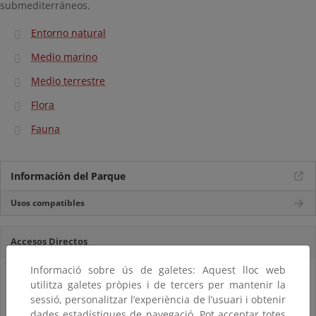
submediterráneos.
Entorno natural
Medio marino
Medio terrestre
Flora
Fauna
Información del Parque
Usos compatibles
Accesos Directos
Informació sobre ús de galetes: Aquest lloc web
utilitza galetes pròpies i de tercers per mantenir la
sessió, personalitzar l’experiència de l’usuari i obtenir
dades estadístiques de navegació. Pot acceptar totes