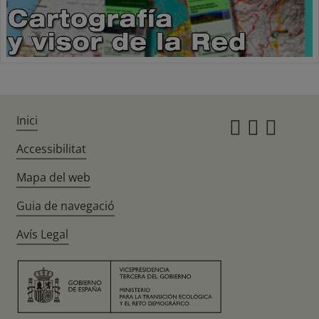
Inici
Instagr
Twitte
Fac
Accessibilitat
Mapa del web
Guia de navegació
Avís Legal