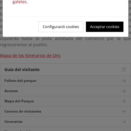
galetes.
campo de visión. Seguiremos la pista hasta el cruce en la parte
más baja y llana de la ensenada, donde unos metros más abajo a
la derecha se encuentra la fuente del mismo nombre, y a la
izquierda la pista que nos devolverá al punto de partida. En el
siguiente desvío que encontramos, entre los muros que
Configuració cookies
Acceptar cookies
delimitaban antiguas pistas, debemos dirigirnos hacia la
izquierda hasta la pista asfaltada del comienzo por la que
regresaremos al pueblo.
Mapa de los itinerarios de Ons
Guía del visitante
Folleto del parque
Accesos
Mapa del Parque
Centros de visitantes
Itinerarios