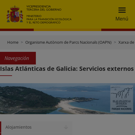
Menú
Home
Organisme Autònom de Parcs Nacionals (OAPN)
Xarxa de
Navegación
Islas Atlánticas de Galicia: Servicios externos
Alojamientos