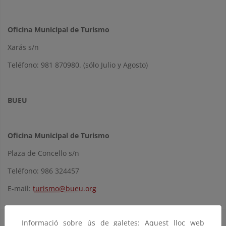
Oficina Municipal de Turismo
Xarás s/n
Teléfono: 981 870980. (sólo Julio y Agosto)
BUEU
Oficina Municipal de Turismo
Plaza de Concello s/n
Teléfono: 986 324457
E-mail:
turismo@bueu.org
Informació sobre ús de galetes: Aquest lloc web