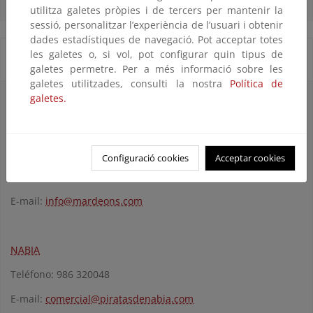
utilitza galetes pròpies i de tercers per mantenir la
sessió, personalitzar l’experiència de l’usuari i obtenir
dades estadístiques de navegació. Pot acceptar totes
les galetes o, si vol, pot configurar quin tipus de
Servicios de transporte
galetes permetre. Per a més informació sobre les
galetes utilitzades, consulti la nostra
Política de
galetes.
Servicios de transporte regular a Illas Cíes - 2013
(Semana
Santa, fines de semana de Mayo y temporada estival (Junio a
Septiembre).
MAR DE ONS
Configuració cookies
Acceptar cookies
Teléfono: 986 225272
E-mail:
info@mardeons.com
NABIA
Teléfono: 986 320048
E-mail:
comercial@piratasdenabia.com