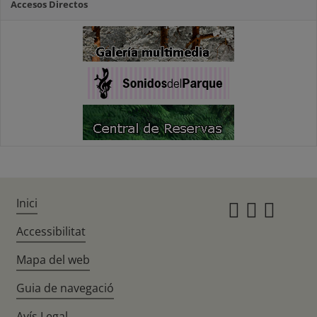
Accesos Directos
Inici
Instagr
Twitte
Fac
Accessibilitat
Mapa del web
Guia de navegació
Avís Legal