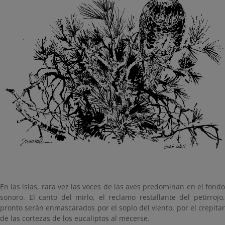
En las islas, rara vez las voces de las aves predominan en el fondo
sonoro. El canto del mirlo, el reclamo restallante del petirrojo,
pronto serán enmascarados por el soplo del viento, por el crepitar
de las cortezas de los eucaliptos al mecerse.