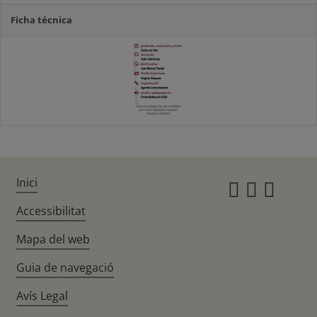
Ficha técnica
Inici
Instagr
Twitte
Fac
Accessibilitat
Mapa del web
Guia de navegació
Avís Legal