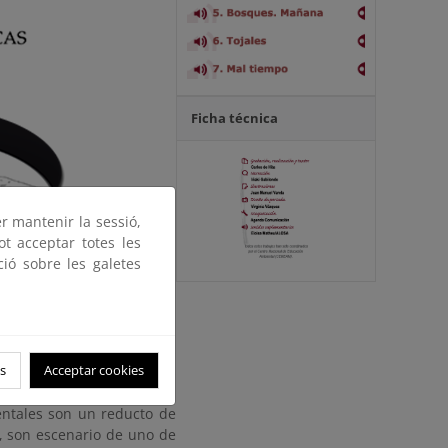
Ficha técnica
er mantenir la sessió,
ot acceptar totes les
ció sobre les galetes
es naturales de las crestas
s
Acceptar cookies
isión: las mismas formas
ientes hacia mar abierto.
nentales son un reducto de
, son escenario de uno de