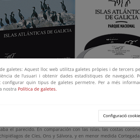
e galetes: Aquest lloc web utilitza galetes pròpies i de tercers p
riència de l’usuari i obtenir dades estadístiques de navegació. P
ot configurar quin tipus de galetes permetre. Per a més informa
la nostra
Política de galetes.
a distancia, las islas atlánticas de Galicia parecen las prolongacion
Configuració cookie
e delimitan las rías. Desde cerca su aspecto confirma esa v
, las mismas playas protegidas en la cara interior, iguales romp
caba el parecido. En comparación con las islas, las costas conti
rchipiélagos de Cíes, Ons y Sálvora, y en menor medida Cortegada