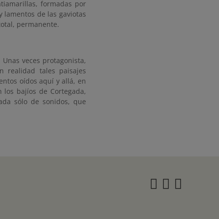
atiamarillas, formadas por
 y lamentos de las gaviotas
 total, permanente.
. Unas veces protagonista,
 realidad tales paisajes
ntos oídos aquí y allá, en
n los bajíos de Cortegada,
ada sólo de sonidos, que
Instagra
Twitter
Face