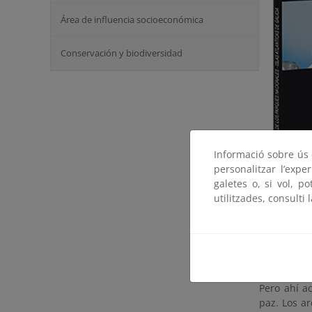
Área de influencia socioeconómica
Conservación y biodiversidad
Informació sobre ús d
personalitzar l’expe
galetes o, si vol, p
utilitzades, consulti 
Vistas en l
rocosas qu
escarpadas
Pero ahí a
paz. Los a