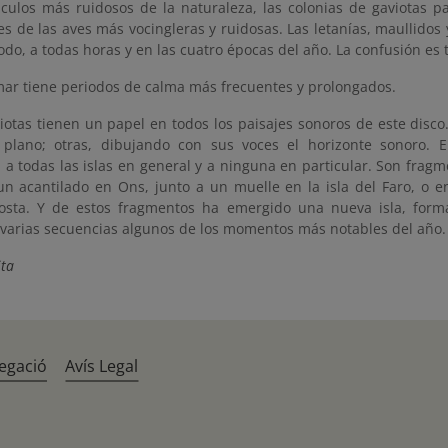
áculos más ruidosos de la naturaleza, las colonias de gaviotas p
es de las aves más vocingleras y ruidosas. Las letanías, maullidos
odo, a todas horas y en las cuatro épocas del año. La confusión es
 mar tiene periodos de calma más frecuentes y prolongados.
viotas tienen un papel en todos los paisajes sonoros de este disco
plano; otras, dibujando con sus voces el horizonte sonoro. En
a todas las islas en general y a ninguna en particular. Son fragme
 un acantilado en Ons, junto a un muelle en la isla del Faro, o e
osta. Y de estos fragmentos ha emergido una nueva isla, form
varias secuencias algunos de los momentos más notables del año.
ita
egació
Avís Legal