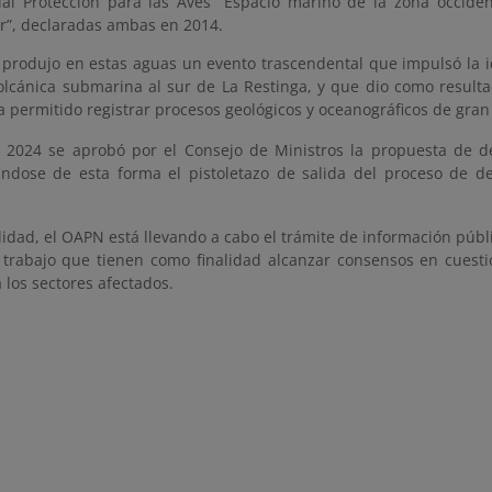
ial Protección para las Aves “Espacio marino de la zona occide
r”, declaradas ambas en 2014.
 produjo en estas aguas un evento trascendental que impulsó la 
olcánica submarina al sur de La Restinga, y que dio como result
ha permitido registrar procesos geológicos y oceanográficos de gran 
e 2024 se aprobó por el Consejo de Ministros la propuesta de d
ndose de esta forma el pistoletazo de salida del proceso de d
lidad, el OAPN está llevando a cabo el trámite de información púb
e trabajo que tienen como finalidad alcanzar consensos en cuest
a los sectores afectados.