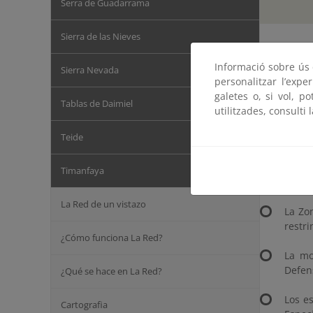
Serra de Guadarrama
Sierra de las Nieves
El Mar de 
Informació sobre ús d
Sierra Nevada
personalitzar l’expe
No obstant
galetes o, si vol, p
figuras de
Tablas de Daimiel
utilitzades, consulti 
La Re
Teide
La de
Reser
Timanfaya
en 20
La Red de un vistazo
La Zo
restri
¿Cómo funciona La Red?
La mo
Defens
¿Qué se hace en La Red?
Los e
Cartografia