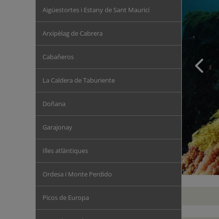
Aigüestortes i Estany de Sant Maurici
Arxipèlag de Cabrera
Cabañeros
La Caldera de Taburiente
Doñana
Garajonay
Illes atlàntiques
Ordesa i Monte Perdido
Picos de Europa