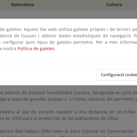
Naturaleza
Cultura
las Calmas es un patrimonio que los herreños han sabido conserva
e galetes: Aquest lloc web utilitza galetes pròpies i de tercers p
riència de l’usuari i obtenir dades estadístiques de navegació. P
e, el buen estado de conservación de las aguas del Mar de las Cal
ot configurar quin tipus de galetes permetre. Per a més informa
 protección que se han ido declarando progresivamente en la zona,
la nostra
Política de galetes.
serva Marina de Interés Pesquero Punta de La Restinga–Mar de Las
claración en 2000 de la isla de El Hierro y de la franja litoral 
va de la Biosfera para la salvaguarda de sus recursos naturales 
Configuració cookie
22;
na Marina de Especial Sensibilidad Canaria, designada en julio d
nge el paso de grandes buques a 12 millas náuticas del perímetro d
ratoria al uso de sonares navales a una distancia de 50 millas 
a en 2004 para la protección de las poblaciones de zifios;
spacios Red Natura 2000 como la Zona Especial de Conservación 