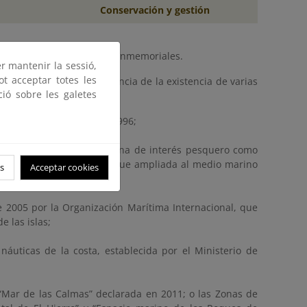
Conservación y gestión
r y valorar desde tiempos inmemoriales.
er mantenir la sessió,
ot acceptar totes les
mas es también consecuencia de la existencia de varias
ció sobre les galetes
 como son:
 Calmas, establecida en 1996;
ocupada por la reserva marina de interés pesquero como
terrestres y marinos, que fue ampliada al medio marino
s
Acceptar cookies
e 2005 por la Organización Marítima Internacional, que
e las islas;
náuticas de la costa, establecida por el Ministerio de
“Mar de las Calmas” declarada en 2011; o las Zonas de