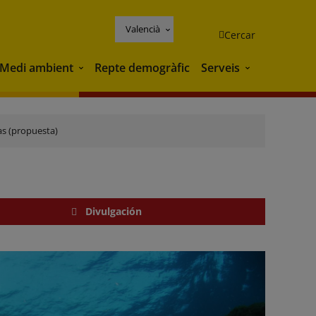
Valencià
Cercar
Medi ambient
Repte demogràfic
Serveis
Medi ambient
Serveis
as (propuesta)
Divulgación