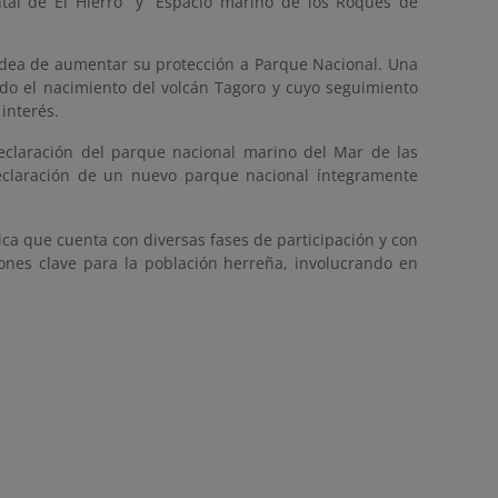
ntal de El Hierro” y “Espacio marino de los Roques de
idea de aumentar su protección a Parque Nacional. Una
ado el nacimiento del volcán Tagoro y cuyo seguimiento
interés.
eclaración del parque nacional marino del Mar de las
eclaración de un nuevo parque nacional íntegramente
lica que cuenta con diversas
fases de participación
y con
iones clave para la población herreña, involucrando en