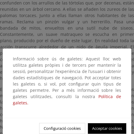
confunden con los arrullos de las tórtolas que, por decenas, están
reunidas en un árbol cercano. A ellas se añaden los zureos de las
palomas torcaces. Junto a ellas llaman otros habitantes de las
ramas. Reclama un pinzón vulgar y un herrerillo. Pasa una
bandada de mitos, envueltos en una sutil nube de siseos.
Constantemente, un suave matraqueo se escucha en primer
plano, producido por el dueño de este lugar. En realidad toda la
acción transcurre alrededor de un nido de águila imperial. El
pollo, ya muy crecido, hace horas que espera la llegada de
Informació sobre ús de galetes: Aquest lloc web
comida. De repente, un ladrido seco y cauto avisa de la vuelta del
utilitza galetes pròpies i de tercers per mantenir la
adulto, que con un batir de alas se posa en el nido con una presa
sessió, personalitzar l’experiència de l’usuari i obtenir
entre las garras. El pollo emite entonces un silbido lastimero y
dades estadístiques de navegació. Pot acceptar totes
hambriento.
les galetes o, si vol, pot configurar quin tipus de
En el suelo de la dehesa la actividad prosigue. Encaramados a los
galetes permetre. Per a més informació sobre les
majanos y los postes de las cercas, chirrían los trigueros y silban
galetes utilitzades, consulti la nostra
Política de
las cogujadas montesinas. Las codornices silban ocultas por los
galetes.
herbazales. Según la tradición popular, las codornices anuncian
con su triple nota la abundancia de la buena estación: ¡buen pan
hay!,¡buen pan hay!, dicen que dicen con su silbido acompasado.
Nada consta sobre el significado para los humanos del ajeo de las
Configuració cookies
Acceptar cookies
perdices subidas a los majanos.