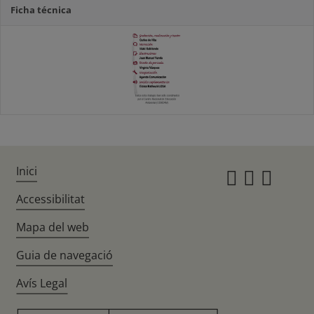
Ficha técnica
Inici
Instagr
Twitte
Fac
Accessibilitat
Mapa del web
Guia de navegació
Avís Legal