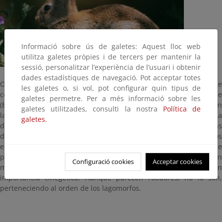
Informació sobre ús de galetes: Aquest lloc web
utilitza galetes pròpies i de tercers per mantenir la
sessió, personalitzar l’experiència de l’usuari i obtenir
dades estadístiques de navegació. Pot acceptar totes
Originario de la Península Ibérica, los fenicios llamaron “tierra de
les galetes o, si vol, pot configurar quin tipus de
conejos” (I-Shapha-Im) a estas tierras, origen del actual nombre
galetes permetre. Per a més informació sobre les
(España). Ha sido un animal extraordinariamente abundante, en
galetes utilitzades, consulti la nostra
Política de
la actualidad, debido a las enfermedades su número ha
galetes.
disminuido mucho. Es la base de la dieta de especies predadoras
de gran importancia (águila imperial, lince...) Viven en grupos
estables compartiendo una o varias madrigueras. Se alimenta de
plantas herbáceas. Ingiere sus propios excrementos para un
Configuració cookies
Acceptar cookies
mayor aprovechamiento de los nutrientes de la hierba. Tiene gran
importancia cinegética. Aunque parecen roedores, no lo son,
perteneciendo al orden de los lagomorfos.